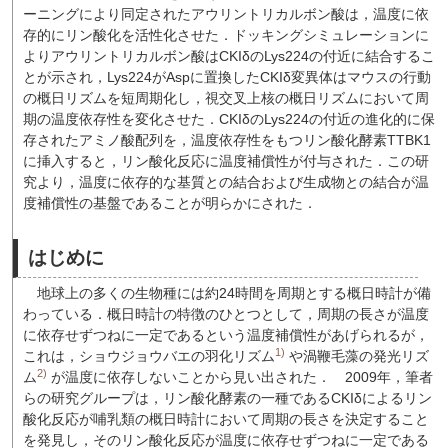
ーニングにより同定されたアウリントリカルボン酸は，温度に依
存的にリン酸化を活性化させた．ドッキングシミュレーションに
よりアウリントリカルボン酸はCKIδのLys224の付近に結合するこ
とが示され，Lys224がAspに置換したCKIδ変異体はマウスの行動
の概日リズムを短周期化し，視交叉上核の概日リズムにおいて周
期の温度依存性を変化させた．CKIδのLys224の付近の進化的に保
存されたアミノ酸配列を，温度依存性をもつリン酸化酵素TTBK1
に挿入すると，リン酸化反応に温度補償性が付与された．この研
究より，温度に依存的な基質との結合および生成物との結合が温
度補償性の基盤であることが明らかにされた．
はじめに
地球上の多くの生物種には約24時間を周期とする概日時計が備
わっている．概日時計の特徴のひとつとして，周期の長さが温度
に依存せずつねに一定であるという温度補償性があげられるが，
1)
これは，ショウジョウバエの羽化リズム
や渦鞭毛藻の発光リズ
2)
ム
が温度に依存しないことから見い出された．
2009年，筆者
らの研究グループは，リン酸化酵素の一種であるCKIδによるリン
酸化反応が哺乳類の概日時計において周期の長さを決定すること
を発見し，そのリン酸化反応が温度に依存せずつねに一定である