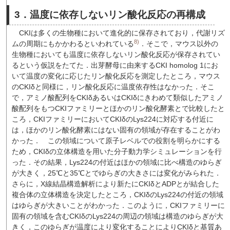
3．温度に依存しないリン酸化反応の再構成
CKIは多くの生物種において進化的に保存されており，代謝リズ
8)
ムの周期にもかかわるといわれている
．そこで，マウス以外の
生物種においても温度に依存しないリン酸化反応が保存されてい
るという仮説をたてた．出芽酵母に由来するCKI homolog 1にお
いて温度の変化に応じたリン酸化反応を測定したところ，マウス
のCKIδと同様に，リン酸化反応に温度依存性はなかった．そこ
で，アミノ酸配列をCKIδあるいはCKIδにきわめて類似したアミノ
酸配列をもつCKIファミリーとほかのリン酸化酵素とで比較したと
ころ，CKIファミリーにおいてCKIδのLys224に対応する付近に
は，ほかのリン酸化酵素にはない固有の領域が存在することがわ
かった．
この領域について原子レベルでの役割を明らかにする
ため，CKIδの立体構造を用いた分子動力学シミュレーションを行
った．その結果，Lys224の付近はほかの領域に比べ構造のゆらぎ
が大きく，25℃と35℃とでゆらぎの大きさには変化がみられた．
さらに，X線結晶構造解析により新たにCKIδとADPとが結合した
複合体の立体構造を決定したところ，CKIδのLys224の付近の領域
はゆらぎが大きいことがわかった．このように，CKIファミリーに
固有の領域を含むCKIδのLys224の周辺の領域は構造のゆらぎが大
きく，このゆらぎが温度により変化することによりCKIδと基質あ