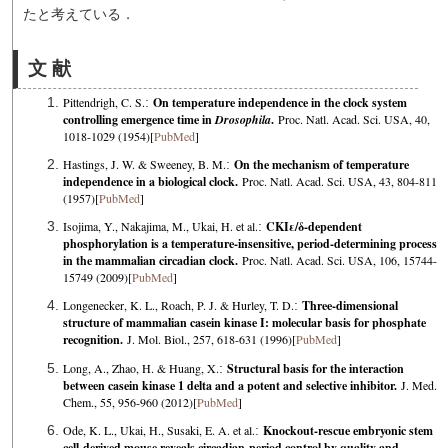
たと考えている．
文 献
Pittendrigh, C. S.
:
On temperature independence in the clock system
controlling emergence time in
Drosophila
.
Proc. Natl. Acad. Sci. USA, 40,
1018-1029 (1954)[
PubMed
]
Hastings, J. W. & Sweeney, B. M.
:
On the mechanism of temperature
independence in a biological clock.
Proc. Natl. Acad. Sci. USA, 43, 804-811
(1957)[
PubMed
]
Isojima, Y., Nakajima, M., Ukai, H. et al.
:
CKIε/δ-dependent
phosphorylation is a temperature-insensitive, period-determining process
in the mammalian circadian clock.
Proc. Natl. Acad. Sci. USA, 106, 15744-
15749 (2009)[
PubMed
]
Longenecker, K. L., Roach, P. J. & Hurley, T. D.
:
Three-dimensional
structure of mammalian casein kinase I: molecular basis for phosphate
recognition.
J. Mol. Biol., 257, 618-631 (1996)[
PubMed
]
Long, A., Zhao, H. & Huang, X.
:
Structural basis for the interaction
between casein kinase 1 delta and a potent and selective inhibitor.
J. Med.
Chem., 55, 956-960 (2012)[
PubMed
]
Ode, K. L., Ukai, H., Susaki, E. A. et al.
:
Knockout-rescue embryonic stem
cell-derived mouse reveals circadian-period control by quality and