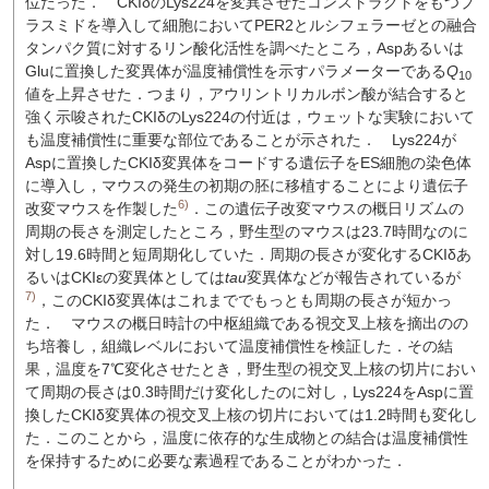
位だった．
CKIδのLys224を変異させたコンストラクトをもつプ
ラスミドを導入して細胞においてPER2とルシフェラーゼとの融合
タンパク質に対するリン酸化活性を調べたところ，Aspあるいは
Gluに置換した変異体が温度補償性を示すパラメーターである
Q
10
値を上昇させた．つまり，アウリントリカルボン酸が結合すると
強く示唆されたCKIδのLys224の付近は，ウェットな実験において
も温度補償性に重要な部位であることが示された．
Lys224が
Aspに置換したCKIδ変異体をコードする遺伝子をES細胞の染色体
に導入し，マウスの発生の初期の胚に移植することにより遺伝子
6)
改変マウスを作製した
．この遺伝子改変マウスの概日リズムの
周期の長さを測定したところ，野生型のマウスは23.7時間なのに
対し19.6時間と短周期化していた．周期の長さが変化するCKIδあ
るいはCKIεの変異体としては
tau
変異体などが報告されているが
7)
，このCKIδ変異体はこれまででもっとも周期の長さが短かっ
た．
マウスの概日時計の中枢組織である視交叉上核を摘出のの
ち培養し，組織レベルにおいて温度補償性を検証した．その結
果，温度を7℃変化させたとき，野生型の視交叉上核の切片におい
て周期の長さは0.3時間だけ変化したのに対し，Lys224をAspに置
換したCKIδ変異体の視交叉上核の切片においては1.2時間も変化し
た．このことから，温度に依存的な生成物との結合は温度補償性
を保持するために必要な素過程であることがわかった．