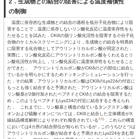
2．生成物との結合の阻害による温度補償性
の制御
温度に依存的な生成物との結合の過程を低分子化合物により阻
害することで，温度に依存しないリン酸化反応に温度依存性をも
たせることを試みた．CKIδの脱リン酸化活性を阻害する小分子化
合物のケミカルスクリーニングにより，生成物との結合を特異的
に阻害する化合物としてアウリントリカルボン酸が同定された．
実際に，リン酸化反応にアウリントリカルボン酸をくわえるとリ
ン酸化活性が向上し，リン酸化反応に温度依存性をもたせること
ができた．
アウリントリカルボン酸がCKIδのどの部位に結合し
ているかを明らかにするためドッキングシミュレーションを行っ
た．その結果，アウリントリカルボン酸はCKIδのLys224の付近に
もっとも強く結合すると予測された．アウリントリカルボン酸は
リン酸基が2個付加されたペプチドとCKIδとの結合を阻害するた
め，このようなペプチドもLys224の付近に結合すると考えられ
た．
これまでに，リン酸基と構造の似ているタングステン酸イ
オンおよび硫酸イオンについては，CKIδと結合した立体構造がX
4,5)
線結晶構造解析によりそれぞれ報告されている
．これらの構造
においては4カ所の結合部位が知られているが，このうちひとつは
アウリントリカルボン酸が結合すると予測されたLys224を含む部