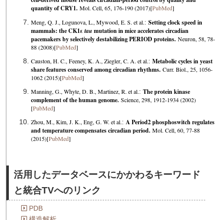
quantity of CRY1.
Mol. Cell, 65, 176-190 (2017)[
PubMed
]
Meng, Q. J., Logunova, L., Mywood, E. S. et al.
:
Setting clock speed in
mammals: the CK1ε
tau
mutation in mice accelerates circadian
pacemakers by selectively destabilizing PERIOD proteins.
Neuron, 58, 78-
88 (2008)[
PubMed
]
Causton, H. C., Feeney, K. A., Ziegler, C. A. et al.
:
Metabolic cycles in yeast
share features conserved among circadian rhythms.
Curr. Biol., 25, 1056-
1062 (2015)[
PubMed
]
Manning, G., Whyte, D. B., Martinez, R. et al.
:
The protein kinase
complement of the human genome.
Science, 298, 1912-1934 (2002)
[
PubMed
]
Zhou, M., Kim, J. K., Eng, G. W. et al.
:
A Period2 phosphoswitch regulates
and temperature compensates circadian period.
Mol. Cell, 60, 77-88
(2015)[
PubMed
]
活用したデータベースにかかわるキーワード
と統合TVへのリンク
PDB
構造解析