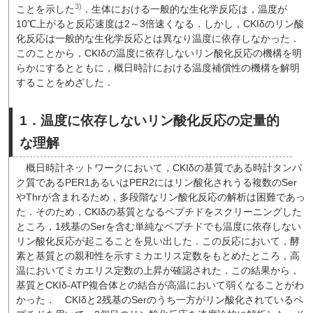
3)
ことを示した
．生体における一般的な生化学反応は，温度が
10℃上がると反応速度は2～3倍速くなる．しかし，CKIδのリン酸
化反応は一般的な生化学反応とは異なり温度に依存しなかった．
このことから，CKIδの温度に依存しないリン酸化反応の機構を明
らかにするとともに，概日時計における温度補償性の機構を解明
することをめざした．
1．温度に依存しないリン酸化反応の定量的
な理解
概日時計ネットワークにおいて，CKIδの基質である時計タンパ
ク質であるPER1あるいはPER2にはリン酸化されうる複数のSer
やThrが含まれるため，多段階なリン酸化反応の解析は困難であっ
た．そのため，CKIδの基質となるペプチドをスクリーニングした
ところ，1残基のSerを含む単純なペプチドでも温度に依存しない
リン酸化反応が起こることを見い出した．この反応において，酵
素と基質との親和性を示すミカエリス定数をもとめたところ，高
温においてミカエリス定数の上昇が確認された．この結果から，
基質とCKIδ-ATP複合体との結合が高温において弱くなることがわ
かった．
CKIδと2残基のSerのうち一方がリン酸化されているペ