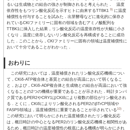
るいは生成物との結合の強さが制御されると考えられた．
温度
9)
依存性をもつリン酸化反応を示すヒトに由来するTTBK1
に温度
補償性を付与することを試みた．出芽酵母などに進化的に保存さ
れているCKIファミリーに固有の領域を含むアミノ酸配列を
TTBK1に挿入した結果，リン酸化反応の温度依存性が大幅に小さ
くなり，温度に依存しないリン酸化反応を再構成することに成功
した．このことから，CKIファミリーに固有の領域は温度補償性に
おいて十分であることがわかった．
おわりに
この研究においては，温度補償されたリン酸化反応機構につい
て，CKIδ-ATP複合体と基質との結合が高温において弱くなるこ
と，および，CKIδ-ADP複合体と生成物との結合が高温において強
くなることの2つの機構が重要であることが示された．時計タンパ
ク質であるPER2やCRY1はCKIδにより複数の部位がリン酸化され
る．とくに，CKIδによりリン酸化されるPER2のβTrCP領域や
10)
FASPS領域は，温度補償性に重要であることが示されている
．
この研究において明らかにされた温度補償されたリン酸化反応
は，概日時計の中心となるPER2のリン酸化反応機構と相関性があ
るため，概日時計の温度補償性の根底にある機構が明らかにされ