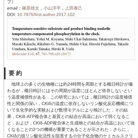
プ）
email：
篠原雄太
，
小山洋平
，
上田泰己
DOI:
10.7875/first.author.2017.102
Temperature-sensitive substrate and product binding underlie
temperature-compensated phosphorylation in the clock.
Yuta Shinohara, Yohei M. Koyama, Maki Ukai-Tadenuma, Takatsugu Hirokawa,
Masaki Kikuchi, Rikuhiro G. Yamada, Hideki Ukai, Hiroshi Fujishima, Takashi
Umehara, Kazuki Tainaka, Hiroki R. Ueda
Molecular Cell
,
67
, 783-798.e20 (2017)
要 約
地球上の多くの生物種には約24時間を周期とする概日時計が備
わるが，概日時計にはその周期が温度にほとんど依存しないとい
う温度補償性がある．この研究においては，概日時計の温度補償
性と関係の深い，CKIδの温度に依存しないリン酸化反応機構につ
いて生化学的な実験および数理モデルにより検討した．その結
果，CKIδ-ATP複合体と基質との結合が高温において弱くなるこ
と，および，CKIδ-ADP複合体と生成物との結合が高温において強
くなることの2つの機構が重要であることが示された．さらに，
CKIδの脱リン酸化活性を阻害する小分子化合物のケミカルスクリ