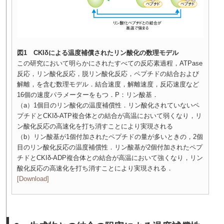
図1 CKIδによる温度補償されたリン酸化の数理モデル
この研究において明らかにされたすべての反応素過程，ATPase
反応，リン酸化反応，脱リン酸化反応，ペプチドの結合および
解離，を含む数理モデル．結合速度，解離速度，反応速度など
16個の速度パラメーターをもつ．P：リン酸基．
（a）1個目のリン酸化の温度補償性．リン酸化されていないペ
プチドとCKIδ-ATP複合体との結合が高温において弱くなり，リ
ン酸化反応の高速化を打ち消すことにより実現される
（b）リン酸基が1個付加されたペプチドの量が多いときの，2個
目のリン酸化反応の温度補償性．リン酸基が2個付加されたペプ
チドとCKIδ-ADP複合体との結合が高温において強くなり，リン
酸化反応の高速化を打ち消すことにより実現される．
[Download]