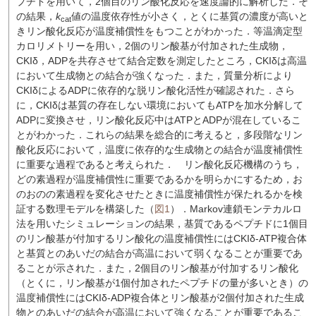
プチドを用いて，2個目のリン酸化反応を速度論的に解析した．そ
の結果，
k
値の温度依存性が小さく，とくに基質の濃度が高いと
cat
きリン酸化反応が温度補償性をもつことがわかった．等温滴定型
カロリメトリーを用い，2個のリン酸基が付加された生成物，
CKIδ，ADPを共存させて結合定数を測定したところ，CKIδは高温
において生成物との結合が強くなった．また，質量分析により
CKIδによるADPに依存的な脱リン酸化活性が確認された．さら
に，CKIδは基質の存在しない環境においてもATPを加水分解して
ADPに変換させ，リン酸化反応中はATPとADPが混在しているこ
とがわかった．これらの結果を総合的に考えると，多段階なリン
酸化反応において，温度に依存的な生成物との結合が温度補償性
に重要な過程であると考えられた．
リン酸化反応機構のうち，
どの素過程が温度補償性に重要であるかを明らかにするため，お
のおのの素過程を変化させたときに温度補償性が保たれるかを検
証する数理モデルを構築した（
図1
）．Markov連鎖モンテカルロ
法を用いたシミュレーションの結果，基質であるペプチドに1個目
のリン酸基が付加するリン酸化の温度補償性にはCKIδ-ATP複合体
と基質とのあいだの結合が高温において弱くなることが重要であ
ることが示された．また，2個目のリン酸基が付加するリン酸化
（とくに，リン酸基が1個付加されたペプチドの量が多いとき）の
温度補償性にはCKIδ-ADP複合体とリン酸基が2個付加された生成
物とのあいだの結合が高温において強くなることが重要であるこ