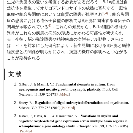
生児の免疫系の違いを考慮する必要があるだろう．B-1a細胞は自
然抗体を産生してオリゴデンドロサイトの成熟に寄与する．脳性
3,4)
麻痺や統合失調症においては白質の障害が観察され
，統合失調
症の患者における遺伝子多型の解析ではB細胞に関連する遺伝子の
6)
関与が示唆されている
．これらの知見から，B-1a細胞の機能の
異常がこれらの疾患の病態の形成にかかわる可能性が考えられ
る．今後，脳の発達障害や精神疾患の病態モデル動物，さらに
は，ヒトを対象にした研究により，新生児期におけるB細胞と脳神
経疾患との関係が明らかにされ，病態の機序の解明へとつながる
ことが期待される．
文 献
Gilbert, J. & Man, H. Y.
:
Fundamental elements in autism: from
neurogenesis and neurite growth to synaptic plasticity.
Front. Cell.
Neurosci., 11, 359 (2017)[
PubMed
]
Emery, B.
:
Regulation of oligodendrocyte differentiation and myelination.
Science, 330, 779-782 (2010)[
PubMed
]
Katsel, P., Davis, K. L. & Haroutunian, V.
:
Variations in myelin and
oligodendrocyte-related gene expression across multiple brain regions in
schizophrenia: a gene ontology study.
Schizophr. Res., 79, 157-173 (2005)
[
PubMed
]