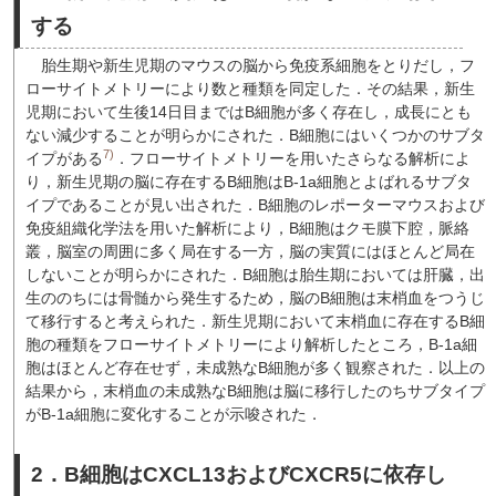
する
胎生期や新生児期のマウスの脳から免疫系細胞をとりだし，フ
ローサイトメトリーにより数と種類を同定した．その結果，新生
児期において生後14日目まではB細胞が多く存在し，成長にとも
ない減少することが明らかにされた．B細胞にはいくつかのサブタ
7)
イプがある
．フローサイトメトリーを用いたさらなる解析によ
り，新生児期の脳に存在するB細胞はB-1a細胞とよばれるサブタ
イプであることが見い出された．B細胞のレポーターマウスおよび
免疫組織化学法を用いた解析により，B細胞はクモ膜下腔，脈絡
叢，脳室の周囲に多く局在する一方，脳の実質にはほとんど局在
しないことが明らかにされた．B細胞は胎生期においては肝臓，出
生ののちには骨髄から発生するため，脳のB細胞は末梢血をつうじ
て移行すると考えられた．新生児期において末梢血に存在するB細
胞の種類をフローサイトメトリーにより解析したところ，B-1a細
胞はほとんど存在せず，未成熟なB細胞が多く観察された．以上の
結果から，末梢血の未成熟なB細胞は脳に移行したのちサブタイプ
がB-1a細胞に変化することが示唆された．
2．B細胞はCXCL13およびCXCR5に依存し