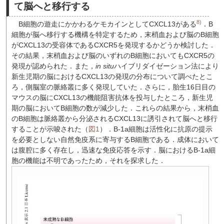
て脳へと移行する
8)
B細胞の遊走にかかわるケモカインとしてCXCL13がある
．B
細胞が脳へ移行する機構を特定するため，末梢血および脳のB細胞
がCXCL13の受容体であるCXCR5を発現するかどうか検討した．
その結果，末梢血および脳のいずれのB細胞においてもCXCR5の
発現が認められた．また，
in situ
ハイブリダイゼーション法により
新生児期の脳におけるCXCL13の発現の分布について調べたとこ
ろ，側脳室の脈絡叢に多く発現していた．さらに，胎生16日目の
マウスの脳にCXCL13の機能阻害抗体を投与したところ，新生児
期の脳においてB細胞の数が減少した．これらの結果から，末梢血
のB細胞は脈絡叢から分泌されるCXCL13に誘引されて脳へと移行
することが示唆された（
図1
）．B-1a細胞は活性化に抗原の提示
を必要としない自然免疫系に寄与するB細胞である．成体において
は腹腔に多く存在し，迅速な免疫応答を示す．脳におけるB-1a細
胞の機能は不明であったため，それを探求した．