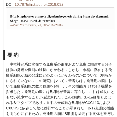
DOI:
10.7875/first.author.2018.032
B-1a lymphocytes promote oligodendrogenesis during brain development.
Shogo Tanabe, Toshihide Yamashita
Nature Neuroscience
,
21
, 506–516 (2018)
要 約
中枢神経系に常在する免疫系の細胞および免疫に関連する分子
は脳の発達や機能の維持にかかわる．しかし，末梢に存在する免
疫系細胞が脳の発達にどのようにかかわるのかについては明らか
にされていない．この研究において，筆者らは，発達期の脳にお
いて免疫系細胞の数と種類を解析し，その機能および分子機構を
探求した．発達期の脳にはB細胞が豊富に存在し，これは成長にと
もない減少することが確認された．このB細胞はB-1a細胞とよば
れるサブタイプであり，血中の未成熟なB細胞がCXCL13および
CXCR5に依存して脳に移行することが示された．B-1a細胞の機能
を明らかにするため，発達期の脳にB細胞を除去する抗体を投与し