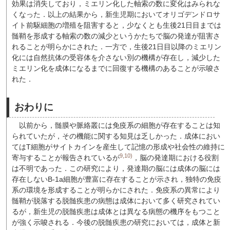
効果は消失しており，ミエリン化した軸索の数に変化はみられな
くなった．以上の結果から，新生児期においてオリゴデンドロサ
イト前駆細胞の増殖を阻害すると，少なくとも生後21日目までは
髄鞘を形成する軸索の数の減少というかたちで脳の発達が阻害さ
れることが明らかにされた．一方で，生後21日目以降のミエリン
化には自然抗体の受容体を介さない別の機構が存在し，減少した
ミエリン化を成体になるまでに回復する機構のあることが示唆さ
れた．
おわりに
以前から，髄膜や脈絡叢には免疫系の細胞が存在することは知
られていたが，その機能に関する知見は乏しかった．成体におい
てはT細胞がサイトカインを産生して記憶の形成や社会性の維持に
9,10)
寄与することが報告されているが
，脳の発達期における役割
は不明であった．この研究により，発達期の脳には成体の脳には
存在しないB-1a細胞が豊富に存在することが示され，独特の免疫
系の環境を形成することが明らかにされた．免疫系の異常により
髄鞘が脱落する脱髄疾患の病態は成体において多く研究されてい
るが，新生児の脱髄疾患は成体とは異なる病態の機序をもつこと
が強く示唆される．今後の脱髄疾患の研究においては，成体と新