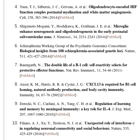
Yuen, T. J., Silbereis, J. C., Griveau, A. et al.
:
Oligodendrocyte-encoded HIF
function couples postnatal myelination and white matter angiogenesis.
Cell, 158, 383-396 (2014)[
PubMed
]
Shigemoto-Mogami, Y., Hoshikawa, K., Goldman, J. E. et al.
:
Microglia
enhance neurogenesis and oligodendrogenesis in the early postnatal
subventricular zone.
J. Neurosci., 34, 2231-2243 (2014)[
PubMed
]
Schizophrenia Working Group of the Psychiatric Genomics Consortium
:
Biological insights from 108 schizophrenia-associated genetic loci.
Nature,
511, 421-427 (2014)[
PubMed
]
Baumgarth, N.
:
The double life of a B-1 cell: self-reactivity selects for
protective effector functions.
Nat. Rev. Immunol., 11, 34-46 (2011)
[
PubMed
]
Ansel, K. M., Harris, R. B. & Cyster, J. G.
:
CXCL13 is required for B1 cell
homing, natural antibody production, and body cavity immunity.
Immunity, 16, 67-76 (2002)[
PubMed
]
Derecki, N. C., Cardani, A. N., Yang, C. H. et al.
:
Regulation of learning
and memory by meningeal immunity: a key role for IL-4.
J. Exp. Med.,
207, 1067-1080 (2010)[
PubMed
]
Filiano, A. J., Xu, Y., Tustison, N. J. et al.
:
Unexpected role of interferon-γ
in regulating neuronal connectivity and social behaviour.
Nature, 535,
425-429 (2016)[
PubMed
]