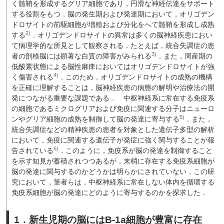
く髄鞘を形成するグリア細胞であり，円滑な神経伝達をサポート
する役割をもつ．脳の発生期および発達期において，オリゴデン
ドロサイトの前駆細胞が増殖および分化をへて髄鞘を形成し成熟
2)
する
．オリゴデンドロサイトの異常は多くの脳神経疾患におい
て病理学的な所見として観察される．たとえば，統合失調症の患
3)
者の剖検脳には顕著な白質の障害がみられる
．また，周産期の
低酸素状態による脳性麻痺においてはオリゴデンドロサイトが強
4)
く傷害される
．このため，オリゴデンドロサイトの成熟の機構
を正確に理解することは，脳神経疾患の病態の解明や治療法の開
発につながる重要な課題である．
中枢神経系に常在する免疫系
の細胞であるミクログリアおよび免疫に関連する分子はニューロ
5)
ンやグリア細胞の成熟を制御して脳の発達に寄与する
．また，
統合失調症などの精神疾患の患者を対象とした遺伝子多型の解析
において，免疫に関連する遺伝子が発症に強く関与することが報
6)
告されている
．このように，免疫系が脳の発達を制御すること
を示す知見が蓄積されつつあるが，末梢に存在する免疫系細胞が
脳の発達に関与するのかどうかは明らかにされていない．この研
究において，筆者らは，中枢神経系に常在しない体内を循環する
免疫系細胞が脳の発達にどのように寄与するのかを探求した．
1．新生児期の脳にはB-1a細胞が豊富に存在