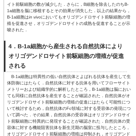
イト前駆細胞の数が減少した．さらに，B細胞を除去したのちB-
1a細胞を脳に移植するとその効果が消失した．以上の結果から，
B-1a細胞は
in vivo
においてもオリゴデンドロサイト前駆細胞の増
殖を促進させ，オリゴデンドロサイトの成熟を促進することが示
唆された．
4．B-1a細胞から産生される自然抗体により
オリゴデンドロサイト前駆細胞の増殖が促進
される
B-1a細胞は特異性の低い自然抗体とよばれる抗体を産生して生
体防御にはたらく．自然抗体に対する抗体を用いてフローサイト
メトリーおよび組織学的に解析したところ，B-1a細胞は脳におい
ても同様に自然抗体を産生することが確認された．自然抗体がオ
リゴデンドロサイト前駆細胞の増殖の促進にはたらく可能性につ
いて検討するため，自然抗体のFc領域に対する受容体の発現につ
いて調べた．その結果，自然抗体の受容体はオリゴデンドロサイ
ト前駆細胞に特異的に発現することが確認された．自然抗体の受
容体に対する機能阻害抗体を新生児期の脳室に投与したところ，
オリゴデンドロサイト前駆細胞の増殖は抑制され，オリゴデンド