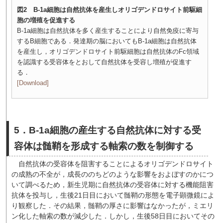
図2 B-1a細胞は自然抗体を産生しオリゴデンドロサイト前駆細
胞の増殖を促進する
B-1a細胞は自然抗体を多く産生することにより自然免疫に寄与
するB細胞である．発達期の脳においてもB-1a細胞は自然抗体
を産生し，オリゴデンドロサイト前駆細胞は自然抗体のFc領域
を認識する受容体をとおして自然抗体を受容し増殖が促進す
る．
[Download]
5．B-1a細胞の産生する自然抗体に対する受
容体は髄鞘を形成する軸索の数を制御する
自然抗体の受容体を阻害することによるオリゴデンドロサイト
の成熟の不全が，成長ののちどのような影響をおよぼすのかにつ
いて調べるため，新生児期に自然抗体の受容体に対する機能阻害
抗体を投与し，生後21日目において髄鞘の形態を電子顕微鏡によ
り観察した．その結果，髄鞘の厚さに影響はなかったが，ミエリ
ン化した軸索の数が減少した．しかし，生後58日目においてその