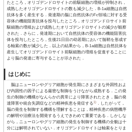
たところ，オリゴデンドロサイトの前駆細胞の増殖が抑制され，
成熟したオリゴデンドロサイトの数も減少した．B-1a細胞は自然
抗体を多く産生する．発達期の脳に自然抗体のFc領域に対する受
容体の機能阻害抗体を投与したところ，オリゴデンドロサイト前
駆細胞の増殖および成熟したオリゴデンドロサイトの減少が観察
された．さらに，発達期において自然抗体の受容体の機能阻害抗
体を投与したところ，生後21日目の幼若期において髄鞘を形成す
る軸索の数が減少した．以上の結果から，B-1a細胞は自然抗体を
産生してオリゴデンドロサイト前駆細胞の増殖を促進することに
より脳の発達に寄与することが示された．
はじめに
脳はニューロンやグリア細胞が発生期にさまざまな外因性およ
び内因性の因子による厳密な制御をうけながら成熟する．この発
生の制御の機構がなんらかの異常により障害されたとき，脳の発
1)
達障害や統合失調症などの精神疾患を発症する
．したがって，
脳の発生を制御する機構を理解することは，精神疾患の病態機序
の解明や治療法を開発するうえできわめて重要である．しかしな
がら，ニューロンやグリア細胞の発生を制御する機構の全貌は十
分には解明されていない．オリゴデンドロサイトは軸索をとりま