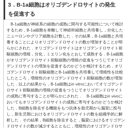
3．B-1a細胞はオリゴデンドロサイトの発生
を促進する
B-1a細胞が神経系の細胞の成熟に関与する可能性について検討
するため，B-1a細胞を単離して神経幹細胞と共培養し，分化した
ニューロンやグリア細胞を計数した．その結果，B-1a細胞と共培
養することによりオリゴデンドロサイトの数が増加することが明
らかにされた．オリゴデンドロサイトはオリゴデンドロサイト前
駆細胞の増殖，分化，ミエリン化をとおして成熟する．B-1a細胞
がオリゴデンドロサイト前駆細胞の増殖の促進をつうじてオリゴ
デンドロサイトの増加を促進するのかどうか検討するため，オリ
ゴデンドロサイト前駆細胞とB-1a細胞を共培養して増殖性を比較
したところ，増殖性のオリゴデンドロサイト前駆細胞の数が増加
した．以上の結果から，B-1a細胞は
in vitro
においてオリゴデンド
ロサイト前駆細胞の増殖の促進をつうじてオリゴデンドロサイト
の成熟に寄与することが明らかにされた．
B-1a細胞は
in vivo
に
おいてもオリゴデンドロサイトの成熟に寄与するのかどうか検討
した．B細胞を除去する機能をもつ抗体を胎児期から脳室に投与
し，新生児期におけるオリゴデンドロサイトの数を組織学的に解
析した．その結果，B細胞を除去すると，脳梁におけるオリゴデン
ドロサイトの数が減少するとともに，増殖性のオリゴデンドロサ