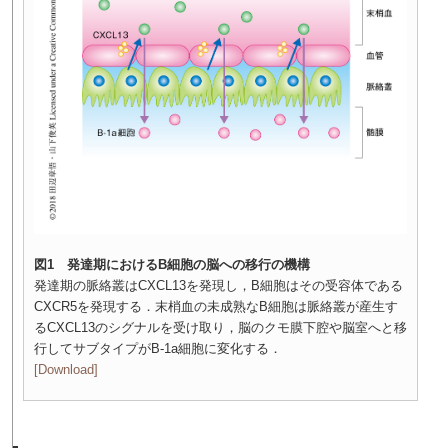
図1 発達期におけるB細胞の脳への移行の機構
発達期の脈絡叢はCXCL13を発現し，B細胞はその受容体である
CXCR5を発現する．末梢血の未成熟なB細胞は脈絡叢が産生す
るCXCL13のシグナルを受け取り，脳のクモ膜下腔や脳室へと移
行してサブタイプがB-1a細胞に変化する．
[Download]