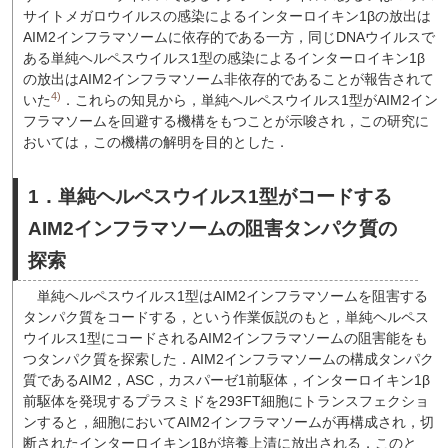
サイトメガロウイルスの感染によるインターロイキン1βの放出は
AIM2インフラマソームに依存的である一方，同じDNAウイルスで
ある単純ヘルペスウイルス1型の感染によるインターロイキン1β
の放出はAIM2インフラマソーム非依存的であることが報告されて
4)
いた
．これらの知見から，単純ヘルペスウイルス1型がAIM2イン
フラマソームを回避する機構をもつことが示唆され，この研究に
おいては，この機構の解明を目的とした．
1．単純ヘルペスウイルス1型がコードする
AIM2インフラマソームの阻害タンパク質の
探索
単純ヘルペスウイルス1型はAIM2インフラマソームを阻害する
タンパク質をコードする，という作業仮説のもと，単純ヘルペス
ウイルス1型にコードされるAIM2インフラマソームの阻害能をも
つタンパク質を探索した．AIM2インフラマソームの構成タンパク
質であるAIM2，ASC，カスパーゼ1前駆体，インターロイキン1β
前駆体を発現するプラスミドを293FT細胞にトランスフェクショ
ンすると，細胞においてAIM2インフラマソームが再構成され，切
断されたインターロイキン1βが培養上清に放出される．このと