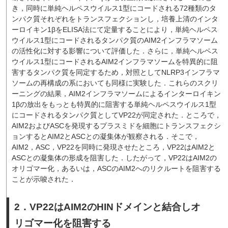
き，同時に単純ヘルペスウイルス1型にコードされる72種類のタ
ンパク質それぞれをトランスフェクションし，培養上清のインタ
ーロイキン1βをELISA法にて定量することにより，単純ヘルペス
ウイルス1型にコードされるタンパク質のAIM2インフラマソーム
の活性化に対する影響について評価した．さらに，単純ヘルペス
ウイルス1型にコードされるAIM2インフラマソームを特異的に阻
害するタンパク質を同定するため，対照としてNLRP3インフラマ
ソームの再構成の系においても同様に実験した．これらのスクリ
ーニングの結果，AIM2インフラマソームによるインターロイキン
1βの放出をもっとも特異的に阻害する単純ヘルペスウイルス1型
にコードされるタンパク質としてVP22が同定された．ところで，
AIM2およびASCを発現するプラスミドを細胞にトランスフェクシ
ョンするとAIM2とASCとの凝集体が観察される．そこで，
AIM2，ASC，VP22を同時に発現させたところ，VP22はAIM2と
ASCとの凝集体の形成を阻害した．したがって，VP22はAIM2の
オリゴマー化，あるいは，ASCのAIM2へのリクルートを阻害する
ことが示唆された．
2．VP22はAIM2のHINドメインと結合しオ
リゴマー化を阻害する