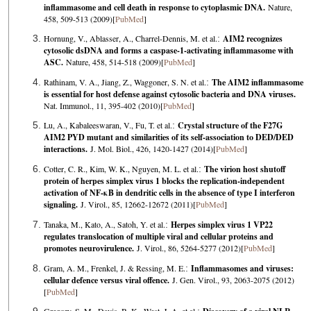
inflammasome and cell death in response to cytoplasmic DNA.
Nature,
458, 509-513 (2009)[
PubMed
]
Hornung, V., Ablasser, A., Charrel-Dennis, M. et al.
:
AIM2 recognizes
cytosolic dsDNA and forms a caspase-1-activating inflammasome with
ASC.
Nature, 458, 514-518 (2009)[
PubMed
]
Rathinam, V. A., Jiang, Z., Waggoner, S. N. et al.
:
The AIM2 inflammasome
is essential for host defense against cytosolic bacteria and DNA viruses.
Nat. Immunol., 11, 395-402 (2010)[
PubMed
]
Lu, A., Kabaleeswaran, V., Fu, T. et al.
:
Crystal structure of the F27G
AIM2 PYD mutant and similarities of its self-association to DED/DED
interactions.
J. Mol. Biol., 426, 1420-1427 (2014)[
PubMed
]
Cotter, C. R., Kim, W. K., Nguyen, M. L. et al.
:
The virion host shutoff
protein of herpes simplex virus 1 blocks the replication-independent
activation of NF-κB in dendritic cells in the absence of type I interferon
signaling.
J. Virol., 85, 12662-12672 (2011)[
PubMed
]
Tanaka, M., Kato, A., Satoh, Y. et al.
:
Herpes simplex virus 1 VP22
regulates translocation of multiple viral and cellular proteins and
promotes neurovirulence.
J. Virol., 86, 5264-5277 (2012)[
PubMed
]
Gram, A. M., Frenkel, J. & Ressing, M. E.
:
Inflammasomes and viruses:
cellular defence versus viral offence.
J. Gen. Virol., 93, 2063-2075 (2012)
[
PubMed
]
Gregory, S. M., Davis, B. K., West, J. A. et al.
: