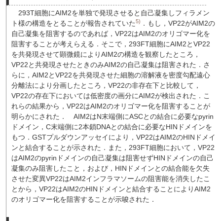
293T細胞にAIM2を単独で発現させると自己凝集しフィラメン
5)
ト様の構造をとることが報告されていた
．もし，VP22がAIM2の
自己凝集を阻害するのであれば，VP22はAIM2のオリゴマー化を
阻害することが考えらえる．そこで，293FT細胞にAIM2とVP22
を共発現させて顕微鏡によりAIM2の構造を観察したところ，
VP22と共発現させたときのみAIM2の自己凝集は阻害された．さ
らに，AIM2とVP22を共発現させた細胞の溶解液を密度勾配遠心
分離法により分画したところ，VP22の非存在下と比較して，
VP22の存在下においては低密度の画分にAIM2が検出された．こ
れらの結果から，VP22はAIM2のオリゴマー化を阻害することが
明らかにされた．
AIM2はN末端側にASCとの結合に必要なpyrin
ドメイン，C末端側に2本鎖DNAとの結合に必要なHINドメインを
もつ．GSTプルダウンアッセイにより，VP22はAIM2のHINドメイ
ンと結合することが示された．また，293FT細胞において，VP22
はAIM2のpyrinドメインの自己凝集は阻害せずHINドメインの自己
凝集のみ阻害したこと，および，HINドメインとの結合能を欠失
させた変異VP22はAIM2インフラマソームの阻害能を消失したこ
とから，VP22はAIM2のHINドメインと結合することによりAIM2
のオリゴマー化を阻害することが示唆された．