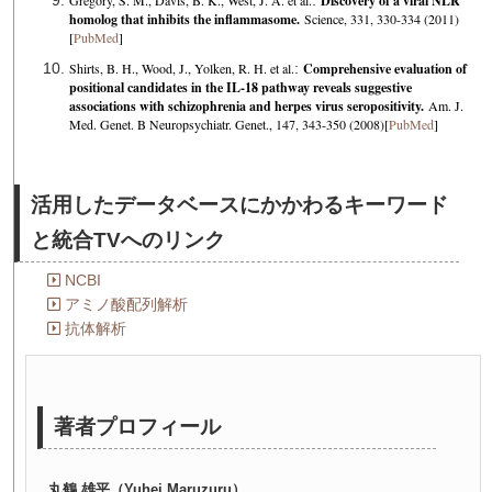
Discovery of a viral NLR
homolog that inhibits the inflammasome.
Science, 331, 330-334 (2011)
[
PubMed
]
Shirts, B. H., Wood, J., Yolken, R. H. et al.
:
Comprehensive evaluation of
positional candidates in the IL-18 pathway reveals suggestive
associations with schizophrenia and herpes virus seropositivity.
Am. J.
Med. Genet. B Neuropsychiatr. Genet., 147, 343-350 (2008)[
PubMed
]
活用したデータベースにかかわるキーワード
と統合TVへのリンク
NCBI
アミノ酸配列解析
抗体解析
著者プロフィール
丸鶴 雄平（Yuhei Maruzuru）