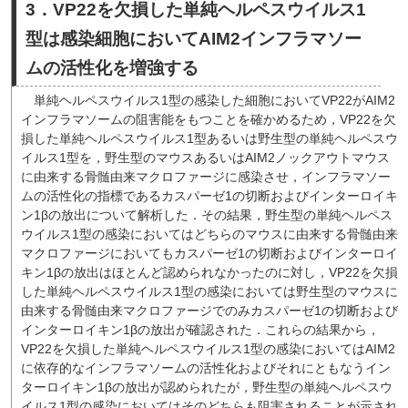
3．VP22を欠損した単純ヘルペスウイルス1
型は感染細胞においてAIM2インフラマソー
ムの活性化を増強する
単純ヘルペスウイルス1型の感染した細胞においてVP22がAIM2
インフラマソームの阻害能をもつことを確かめるため，VP22を欠
損した単純ヘルペスウイルス1型あるいは野生型の単純ヘルペスウ
イルス1型を，野生型のマウスあるいはAIM2ノックアウトマウス
に由来する骨髄由来マクロファージに感染させ，インフラマソー
ムの活性化の指標であるカスパーゼ1の切断およびインターロイキ
ン1βの放出について解析した．その結果，野生型の単純ヘルペス
ウイルス1型の感染においてはどちらのマウスに由来する骨髄由来
マクロファージにおいてもカスパーゼ1の切断およびインターロイ
キン1βの放出はほとんど認められなかったのに対し，VP22を欠損
した単純ヘルペスウイルス1型の感染においては野生型のマウスに
由来する骨髄由来マクロファージでのみカスパーゼ1の切断および
インターロイキン1βの放出が確認された．これらの結果から，
VP22を欠損した単純ヘルペスウイルス1型の感染においてはAIM2
に依存的なインフラマソームの活性化およびそれにともなうイン
ターロイキン1βの放出が認められたが，野生型の単純ヘルペスウ
イルス1型の感染においてはそのどちらも阻害されることが示され