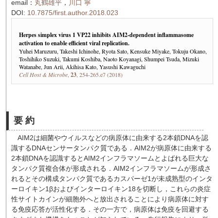
email：
丸鶴雄平
，
川口 寧
DOI:
10.7875/first.author.2018.023
Herpes simplex virus 1 VP22 inhibits AIM2-dependent inflammasome
activation to enable efficient viral replication.
Yuhei Maruzuru, Takeshi Ichinohe, Ryota Sato, Kensuke Miyake, Tokuju Okano,
Toshihiko Suzuki, Takumi Koshiba, Naoto Koyanagi, Shumpei Tsuda, Mizuki
Watanabe, Jun Arii, Akihisa Kato, Yasushi Kawaguchi
Cell Host & Microbe
,
23
, 254-265.e7 (2018)
要 約
AIM2は細菌やウイルスなどの病原体に由来する2本鎖DNAを認
識するDNAセンサータンパク質である．AIM2が病原体に由来する
2本鎖DNAを認識するとAIM2インフラマソームとよばれる巨大な
タンパク質複合体が形成される．AIM2インフラマソームが形成さ
れるとその構成タンパク質であるカスパーゼ1が未成熟型のインタ
ーロイキン1βおよびインターロイキン18を切断し，これらの炎症
性サイトカインが細胞外へと放出されることにより病原体に対す
る免疫応答が活性化する．その一方で，病原体は免疫を回避する