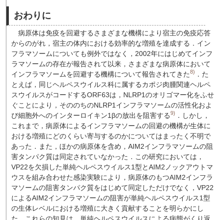
おわりに
病原体は免疫を回避するさまざまな機構により宿主の免疫応答
からのがれ，宿主の体内における効率的な増殖を達成する．イン
フラマソームについても例外ではなく，2002年にはじめてインフ
ラマソームの存在が報告されて以来，さまざまな病原体において
8)
インフラマソームを回避する機構について報告されてきた
．た
とえば，同じヘルペスウイルス科に属するカポジ肉腫関連ヘルペ
スウイルスがコードするORF63は，NLRP1のオリゴマー化をふせ
ぐことにより，そののちのNLRP1インフラマソームの活性化およ
9)
び細胞外へのインターロイキン1βの放出を阻害する
．しかし，
これまで，病原体によるインフラマソームの回避の機構が生体に
おける増殖にどのくらい寄与するのかについてはまったく不明で
あった．また，ほかの病原体を含め，AIM2インフラマソームの阻
害タンパク質は同定されていなかった．この研究においては，
VP22を欠損した単純ヘルペスウイルス1型とAIM2ノックアウトマ
ウスを組み合わせた感染実験により，病原体のもつAIM2インフラ
マソームの阻害タンパク質をはじめて同定しただけでなく，VP22
によるAIM2インフラマソームの阻害が単純ヘルペスウイルス1型
の生体レベルにおける増殖に大きく貢献することを明らかにし
た．これらの知見は，単純ヘルペスウイルスによる病態がくり返