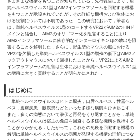
さまざまな機構をもつことが知られている．先行報告により，単
純ヘルペスウイルス1型はAIM2インフラマソームを回避する機構
をもつことが示唆されていたが，その詳細な機構および生体にお
ける役割については不明であった．この研究において，筆者ら
は，単純ヘルペスウイルス1型のコードするVP22がAIM2のHINド
メインと結合し，AIM2のオリゴマー化を阻害することにより
AIM2インフラマソームに依存的なインターロイキン1βの放出を阻
害することを解明した．さらに，野生型のマウスの脳における
VP22を欠損した単純ヘルペスウイルス1型の増殖の低下はAIM2ノ
ックアウトマウスにおいて回復したことから，VP22によるAIM2
インフラマソームの阻害は生体における単純ヘルペスウイルス1型
の増殖に大きく貢献することが明らかにされた．
はじめに
単純ヘルペスウイルスはヒトに脳炎，口唇ヘルペス，性器ヘル
ペス，皮膚疾患，眼疾患などといった多様な病態をひき起こす．
また，多くの病態において潜伏と再発をくり返すことから，単純
ヘルペスウイルスは宿主の免疫を回避する多様な機構を保持する
ことがうかがえる．したがって，これらの免疫を回避する機構の
解明は単純ヘルペスウイルスの病態が発現する機構の理解につな