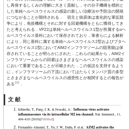
し再発するしくみの理解に大きく貢献し，その分子機構を標的と
した単純ヘルペスウイルスの感染の新しい治療法や予防法の開発
につながることが期待される．
宿主と病原体は進化的な軍拡競
争により，免疫機構とそれに対する回避機構をともに獲得してき
たと考えられる．VP22は単純ヘルペスウイルス1型が所属するαヘ
ルペスウイルス亜科において保存されており，筆者らによる解析
により，同じ亜科に属する単純ヘルペスウイルス2型およびブタヘ
ルペスウイルス1型においてAIM2インフラマソームの阻害能は保
存されていることが明らかにされた．これらの結果から，AIM2イ
ンフラマソームからの回避はさまざまなヘルペスウイルスの感染
において重要であることが示唆された．この仮説を支持するよう
に，インフラマソームの下流においてはたらくタンパク質の多型
とさまざまなヘルペスウイルスの感受性とが相関するとの報告が
10)
ある
．
文 献
Ichinohe, T., Pang, I. K. & Iwasaki, A.
:
Influenza virus activates
inflammasomes via its intracellular M2 ion channel.
Nat. Immunol., 11,
404-410 (2010)[
PubMed
]
Fernandes-Alnemri, T., Yu, J. W., Datta, P. et al.
:
AIM2 activates the