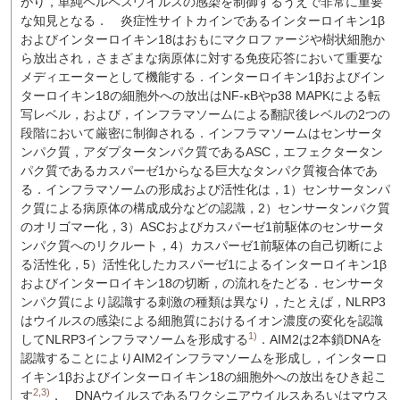
がり，単純ヘルペスウイルスの感染を制御するうえで非常に重要
な知見となる．
炎症性サイトカインであるインターロイキン1β
およびインターロイキン18はおもにマクロファージや樹状細胞か
ら放出され，さまざまな病原体に対する免疫応答において重要な
メディエーターとして機能する．インターロイキン1βおよびイン
ターロイキン18の細胞外への放出はNF-κBやp38 MAPKによる転
写レベル，および，インフラマソームによる翻訳後レベルの2つの
段階において厳密に制御される．インフラマソームはセンサータ
ンパク質，アダプタータンパク質であるASC，エフェクタータン
パク質であるカスパーゼ1からなる巨大なタンパク質複合体であ
る．インフラマソームの形成および活性化は，1）センサータンパ
ク質による病原体の構成成分などの認識，2）センサータンパク質
のオリゴマー化，3）ASCおよびカスパーゼ1前駆体のセンサータ
ンパク質へのリクルート，4）カスパーゼ1前駆体の自己切断によ
る活性化，5）活性化したカスパーゼ1によるインターロイキン1β
およびインターロイキン18の切断，の流れをたどる．センサータ
ンパク質により認識する刺激の種類は異なり，たとえば，NLRP3
はウイルスの感染による細胞質におけるイオン濃度の変化を認識
1)
してNLRP3インフラマソームを形成する
．AIM2は2本鎖DNAを
認識することによりAIM2インフラマソームを形成し，インターロ
イキン1βおよびインターロイキン18の細胞外への放出をひき起こ
2,3)
す
．
DNAウイルスであるワクシニアウイルスあるいはマウス