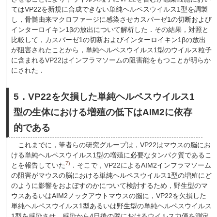
てはVP22を新規に合成できない単純ヘルペスウイルス1型を調製
し，骨髄由来マクロファージに感染させカスパーゼ1の切断および
インターロイキン1βの放出について解析した．その結果，対照と
比較して，カスパーゼ1の切断およびインターロイキン1βの放出
が阻害されたことから，単純ヘルペスウイルス1型のウイルス粒子
に含まれるVP22はインフラマソームの阻害能をもつことが明らか
にされた．
5．VP22を欠損した単純ヘルペスウイルス1
型の生体における増殖の低下はAIM2に依存
的である
これまでに，筆者らの研究グループは，VP22はマウスの脳にお
ける単純ヘルペスウイルス1型の増殖に必要なタンパク質であるこ
7)
とを報告していた
．そこで，VP22によるAIM2インフラマソーム
の阻害がマウスの脳における単純ヘルペスウイルス1型の増殖にど
のように影響をおよぼすのかについて検討するため，野生型のマ
ウスあるいはAIM2ノックアウトマウスの脳に，VP22を欠損した
単純ヘルペスウイルス1型あるいは野生型の単純ヘルペスウイルス
1型を感染させ，感染から4日後の脳におけるウイルス力価を測定