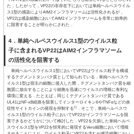
た．したがって，VP22の非存在下においては単純ヘルペスウイル
ス1型の感染によりAIM2インフラマソームは活性化されるが，
VP22は感染細胞においてAIM2インフラマソームを非常に効率的
に阻害することが明らかにされた．
4．単純ヘルペスウイルス1型のウイルス粒
子に含まれるVP22はAIM2インフラマソーム
の活性化を阻害する
単純ヘルペスウイルス1型においてVP22はウイルス粒子を構成
するテグメントタンパク質として知られている．単純ヘルペスウ
イルス1型は宿主の細胞に侵入した際，テグメントタンパク質を細
胞質に放出することにより細胞を迅速にウイルスの増殖に有利な
環境に変える．たとえば，同じくテグメントタンパク質である
UL41はNF-κB経路を阻害してインターロイキン6やTNFαなどの炎
6)
症性サイトカインの発現を抑制する
．そこで，単純ヘルペスウ
イルス1型のウイルス粒子においてVP22がインフラマソームを阻
害できるかどうかについて検討した．VP22を欠損した単純ヘルペ
スウイルス1型をVP22を恒常的に発現するVero細胞において増殖
させることにより，ウイルス粒子にVP22を含むが感染細胞におい